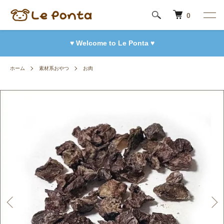
0
♥ Welcome to Le Ponta ♥
ホーム
素材系おやつ
お肉