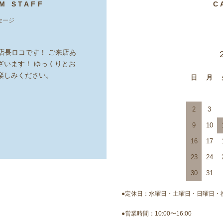
M STAFF
C
セージ
taの店長ロコです！ ご来店あ
ざいます！ ゆっくりとお
楽しみください。
日
月
2
3
9
10
16
17
23
24
30
31
●定休日：水曜日・土曜日・日曜日・
●営業時間：10:00〜16:00