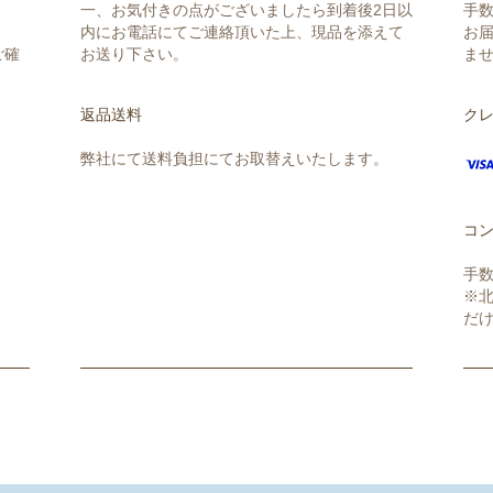
一、お気付きの点がございましたら到着後2日以
手数
内にお電話にてご連絡頂いた上、現品を添えて
お
ご確
お送り下さい。
ま
返品送料
ク
弊社にて送料負担にてお取替えいたします。
コ
手数
※
だ