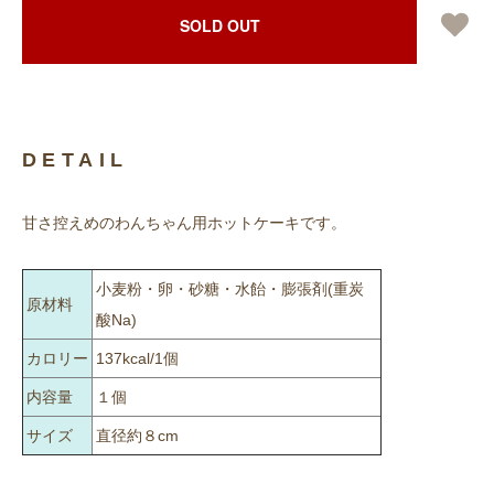
SOLD OUT
DETAIL
甘さ控えめのわんちゃん用ホットケーキです。
小麦粉・卵・砂糖・水飴・膨張剤(重炭
原材料
酸Na)
カロリー
137kcal/1個
内容量
１個
サイズ
直径約８cm