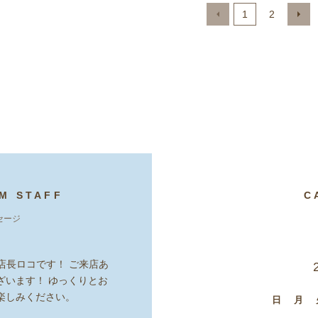
1
2
M STAFF
C
セージ
taの店長ロコです！ ご来店あ
ざいます！ ゆっくりとお
楽しみください。
日
月