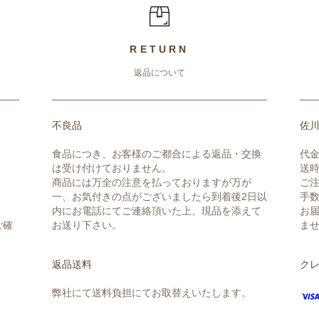
RETURN
返品について
不良品
佐川
食品につき、お客様のご都合による返品・交換
代
は受け付けておりません。
送
商品には万全の注意を払っておりますが万が
ご
一、お気付きの点がございましたら到着後2日以
手数
内にお電話にてご連絡頂いた上、現品を添えて
お
ご確
お送り下さい。
ま
返品送料
ク
弊社にて送料負担にてお取替えいたします。